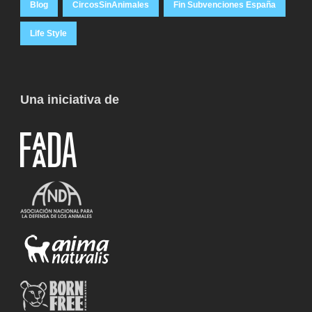
Blog
CircosSinAnimales
Fin Subvenciones España
Life Style
Una iniciativa de