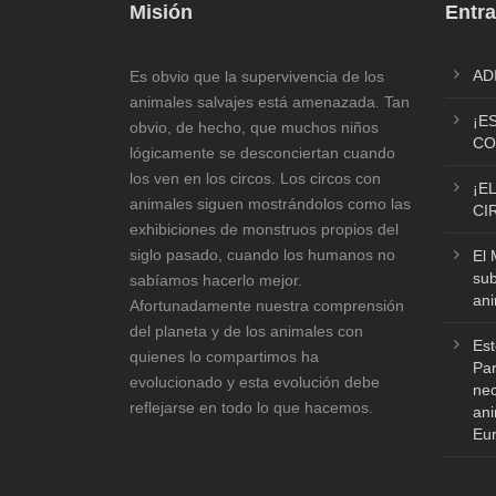
Misión
Entra
AD
Es obvio que la supervivencia de los
animales salvajes está amenazada. Tan
¡E
obvio, de hecho, que muchos niños
CO
lógicamente se desconciertan cuando
los ven en los circos. Los circos con
¡E
animales siguen mostrándolos como las
CI
exhibiciones de monstruos propios del
siglo pasado, cuando los humanos no
El 
sub
sabíamos hacerlo mejor.
ani
Afortunadamente nuestra comprensión
del planeta y de los animales con
Est
quienes lo compartimos ha
Par
evolucionado y esta evolución debe
nec
reflejarse en todo lo que hacemos.
ani
Eu