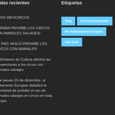
das recientes
Etiquetas
IÓS INFOCIRCOS
Blog
CircosSinAnimales
SPAÑA PROHÍBE LOS CIRCOS
Fin Subvenciones España
N ANIMALES SALVAJES!
Life Style
L PAÍS VASCO PROHIBE LOS
RCOS CON ANIMALES!
Ministerio de Cultura elimina las
venciones a los circos con
males salvajes
e jueves 16 de diciembre, el
lamento Europeo debatirá la
esidad de prohibir el uso de
males salvajes en circos en toda
ropa.