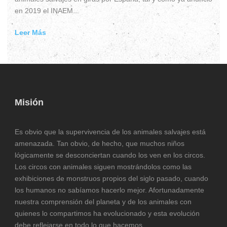
en 2019 el INAEM...
Leer Más
Misión
Es obvio que la supervivencia de los animales salvajes está
amenazada. Tan obvio, de hecho, que muchos niños
lógicamente se desconciertan cuando los ven en los circos.
Los circos con animales siguen mostrándolos como las
exhibiciones de monstruos propios del siglo pasado, cuando
los humanos no sabíamos hacerlo mejor. Afortunadamente
nuestra comprensión del planeta y de los animales con
quienes lo compartimos ha evolucionado y esta evolución
debe reflejarse en todo lo que hacemos.