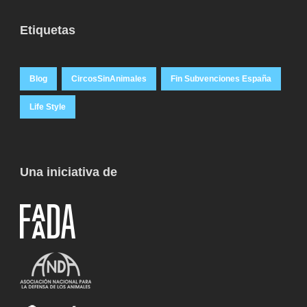
Etiquetas
Blog
CircosSinAnimales
Fin Subvenciones España
Life Style
Una iniciativa de