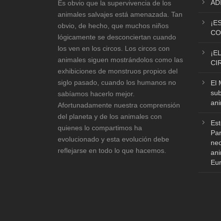
AD
Es obvio que la supervivencia de los
animales salvajes está amenazada. Tan
¡E
obvio, de hecho, que muchos niños
CO
lógicamente se desconciertan cuando
los ven en los circos. Los circos con
¡E
animales siguen mostrándolos como las
CI
exhibiciones de monstruos propios del
siglo pasado, cuando los humanos no
El 
sub
sabíamos hacerlo mejor.
ani
Afortunadamente nuestra comprensión
del planeta y de los animales con
Est
quienes lo compartimos ha
Par
evolucionado y esta evolución debe
nec
reflejarse en todo lo que hacemos.
ani
Eu