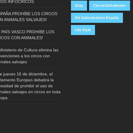
IÓS INFOCIRCOS
Blog
CircosSinAnimales
SPAÑA PROHÍBE LOS CIRCOS
Fin Subvenciones España
N ANIMALES SALVAJES!
Life Style
L PAÍS VASCO PROHIBE LOS
RCOS CON ANIMALES!
Ministerio de Cultura elimina las
venciones a los circos con
males salvajes
e jueves 16 de diciembre, el
lamento Europeo debatirá la
esidad de prohibir el uso de
males salvajes en circos en toda
ropa.