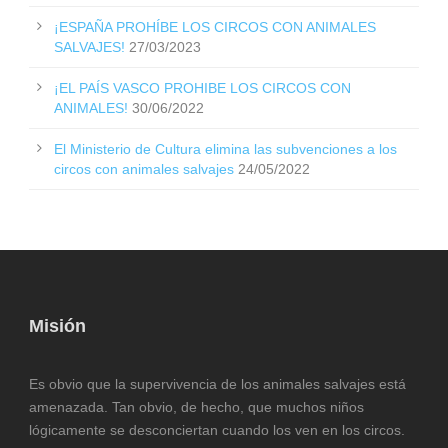
¡ESPAÑA PROHÍBE LOS CIRCOS CON ANIMALES
SALVAJES!
27/03/2023
¡EL PAÍS VASCO PROHIBE LOS CIRCOS CON
ANIMALES!
30/06/2022
El Ministerio de Cultura elimina las subvenciones a los
circos con animales salvajes
24/05/2022
Misión
Es obvio que la supervivencia de los animales salvajes está
amenazada. Tan obvio, de hecho, que muchos niños
lógicamente se desconciertan cuando los ven en los circos.