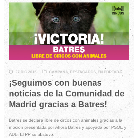
27 DIC 2016
CAMPAÑA
,
DESTACADOS
,
EN PORTADA
¡Seguimos con buenas
noticias de la Comunidad de
Madrid gracias a Batres!
Batres se declara libre de circos con animales gracias a la
moción presentada por Ahora Batres y apoyada por PSOE y
ADB. El PP se abstuvo.