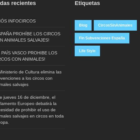
das recientes
Etiquetas
IÓS INFOCIRCOS
Blog
CircosSinAnimales
SPAÑA PROHÍBE LOS CIRCOS
Fin Subvenciones España
N ANIMALES SALVAJES!
Life Style
L PAÍS VASCO PROHIBE LOS
RCOS CON ANIMALES!
Ministerio de Cultura elimina las
venciones a los circos con
males salvajes
e jueves 16 de diciembre, el
lamento Europeo debatirá la
esidad de prohibir el uso de
males salvajes en circos en toda
ropa.