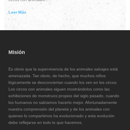
Leer Más
Misión
Es obvio que la supervivencia de los animales salvajes está
amenazada. Tan obvio, de hecho, que muchos niños
lógicamente se desconciertan cuando los ven en los circos.
Los circos con animales siguen mostrándolos como las
exhibiciones de monstruos propios del siglo pasado, cuando
los humanos no sabíamos hacerlo mejor. Afortunadamente
nuestra comprensión del planeta y de los animales con
quienes lo compartimos ha evolucionado y esta evolución
debe reflejarse en todo lo que hacemos.