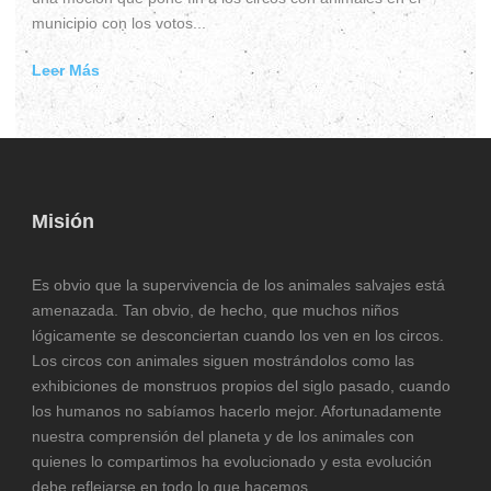
municipio con los votos...
Leer Más
Misión
Es obvio que la supervivencia de los animales salvajes está
amenazada. Tan obvio, de hecho, que muchos niños
lógicamente se desconciertan cuando los ven en los circos.
Los circos con animales siguen mostrándolos como las
exhibiciones de monstruos propios del siglo pasado, cuando
los humanos no sabíamos hacerlo mejor. Afortunadamente
nuestra comprensión del planeta y de los animales con
quienes lo compartimos ha evolucionado y esta evolución
debe reflejarse en todo lo que hacemos.