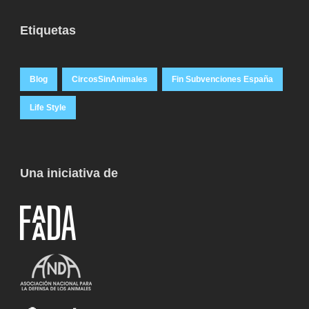
Etiquetas
Blog
CircosSinAnimales
Fin Subvenciones España
Life Style
Una iniciativa de