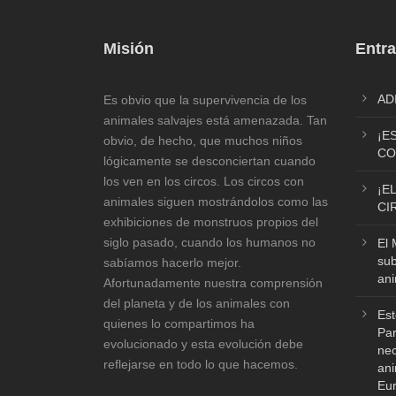
Misión
Entra
AD
Es obvio que la supervivencia de los
animales salvajes está amenazada. Tan
¡E
obvio, de hecho, que muchos niños
CO
lógicamente se desconciertan cuando
los ven en los circos. Los circos con
¡E
animales siguen mostrándolos como las
CI
exhibiciones de monstruos propios del
siglo pasado, cuando los humanos no
El 
sub
sabíamos hacerlo mejor.
ani
Afortunadamente nuestra comprensión
del planeta y de los animales con
Est
quienes lo compartimos ha
Par
evolucionado y esta evolución debe
nec
reflejarse en todo lo que hacemos.
ani
Eu