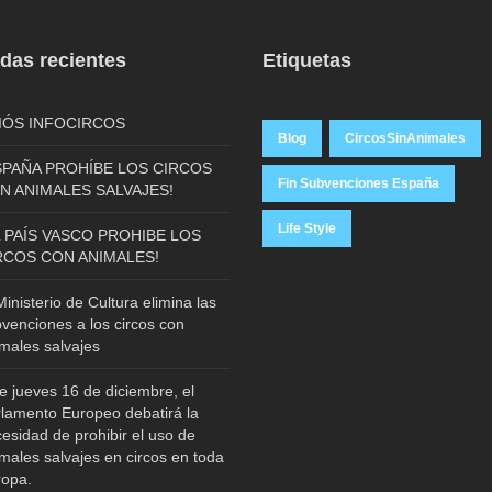
das recientes
Etiquetas
IÓS INFOCIRCOS
Blog
CircosSinAnimales
SPAÑA PROHÍBE LOS CIRCOS
Fin Subvenciones España
N ANIMALES SALVAJES!
Life Style
L PAÍS VASCO PROHIBE LOS
RCOS CON ANIMALES!
Ministerio de Cultura elimina las
venciones a los circos con
males salvajes
e jueves 16 de diciembre, el
lamento Europeo debatirá la
esidad de prohibir el uso de
males salvajes en circos en toda
ropa.