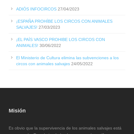
ADIÓS INFOCIRCOS
27/04/2023
¡ESPAÑA PROHÍBE LOS CIRCOS CON ANIMALES
SALVAJES!
27/03/2023
¡EL PAÍS VASCO PROHIBE LOS CIRCOS CON
ANIMALES!
30/06/2022
El Ministerio de Cultura elimina las subvenciones a los
circos con animales salvajes
24/05/2022
Misión
Es obvio que la supervivencia de los animales salvajes está