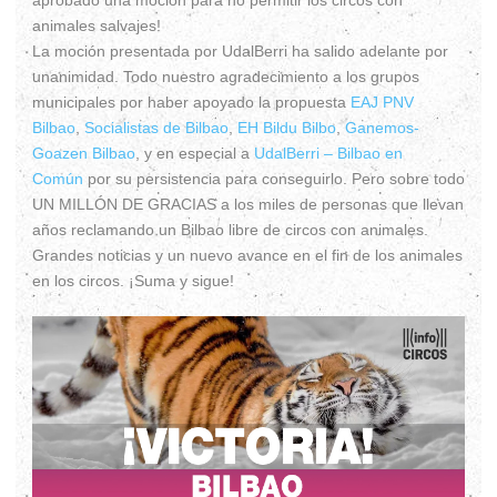
animales salvajes!
La moción presentada por UdalBerri ha salido adelante por
unanimidad. Todo nuestro agradecimiento a los grupos
municipales por haber apoyado la propuesta
EAJ PNV
Bilbao
,
Socialistas de Bilbao
,
EH Bildu Bilbo
,
Ganemos-
Goazen Bilbao
, y en especial a
UdalBerri – Bilbao en
Común
por su persistencia para conseguirlo. Pero sobre todo
UN MILLÓN DE GRACIAS a los miles de personas que llevan
años reclamando un Bilbao libre de circos con animales.
Grandes noticias y un nuevo avance en el fin de los animales
en los circos. ¡Suma y sigue!