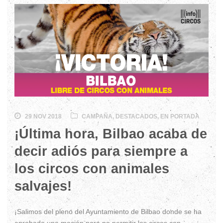
29 NOV 2018
CAMPAÑA
,
DESTACADOS
,
EN PORTADA
¡Última hora, Bilbao acaba de
decir adiós para siempre a
los circos con animales
salvajes!
¡Salimos del pleno del Ayuntamiento de Bilbao donde se ha
aprobado una moción para no permitir los circos con