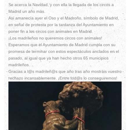
Se acerca la Navidad, y con ella la llegada de los circos a
Madrid un año más.
Así amanecía ayer el Oso y el Madroño, símbolo de Madrid,
en señal de protesta por la tardanza del Ayuntamiento en
poner fin a los circos con animales en Madrid.
¡Los madrileños no queremos circos con animales!
Esperamos que el Ayuntamiento de Madrid cumpla con su
promesa de terminar con estos espectáculos anclados en el
pasado, al igual que ya han hecho otros 65 municipios
madrileños.
Gracias a l@s madrileñ@s que año tras año mostráis vuestro
rechazo incansablemente. ¡Entre tod@s lo conseguiremos!