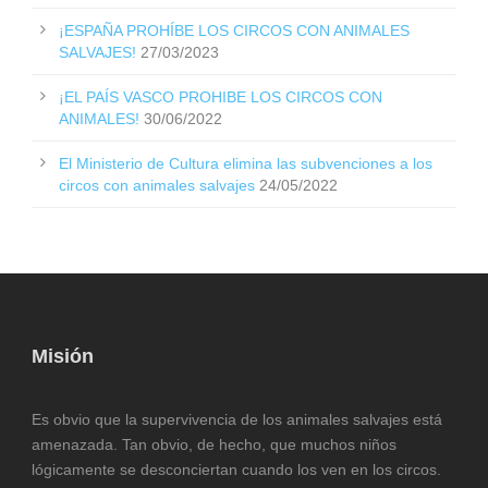
¡ESPAÑA PROHÍBE LOS CIRCOS CON ANIMALES
SALVAJES!
27/03/2023
¡EL PAÍS VASCO PROHIBE LOS CIRCOS CON
ANIMALES!
30/06/2022
El Ministerio de Cultura elimina las subvenciones a los
circos con animales salvajes
24/05/2022
Misión
Es obvio que la supervivencia de los animales salvajes está
amenazada. Tan obvio, de hecho, que muchos niños
lógicamente se desconciertan cuando los ven en los circos.