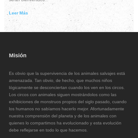
Leer Más
Misión
Es obvio que la supervivencia de los animales salvajes está
amenazada. Tan obvio, de hecho, que muchos niños
lógicamente se desconciertan cuando los ven en los circos.
Los circos con animales siguen mostrándolos como las
exhibiciones de monstruos propios del siglo pasado, cuando
los humanos no sabíamos hacerlo mejor. Afortunadamente
nuestra comprensión del planeta y de los animales con
quienes lo compartimos ha evolucionado y esta evolución
debe reflejarse en todo lo que hacemos.