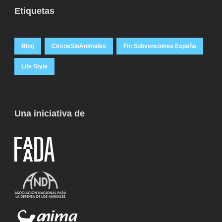
Etiquetas
Blog
CircosSinAnimales
Fin Subvenciones España
Life Style
Una iniciativa de